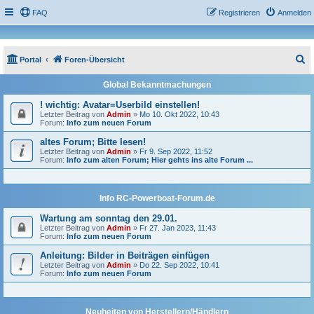
FAQ
Registrieren
Anmelden
S
Portal
Foren-Übersicht
u
Global Bekanntmachungen
c
! wichtig: Avatar=Userbild einstellen!
h
Letzter Beitrag von
Admin
»
Mo 10. Okt 2022, 10:43
Forum:
Info zum neuen Forum
e
altes Forum; Bitte lesen!
Letzter Beitrag von
Admin
»
Fr 9. Sep 2022, 11:52
Forum:
Info zum alten Forum; Hier gehts ins alte Forum ...
Info RC-Powerboat-Forum.de
Wartung am sonntag den 29.01.
Letzter Beitrag von
Admin
»
Fr 27. Jan 2023, 11:43
Forum:
Info zum neuen Forum
Anleitung: Bilder in Beiträgen einfügen
Letzter Beitrag von
Admin
»
Do 22. Sep 2022, 10:41
Forum:
Info zum neuen Forum
Neuheiten von Herstellern/Händlern