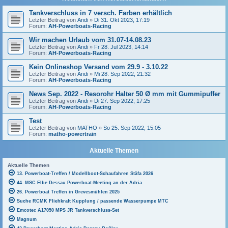
Tankverschluss in 7 versch. Farben erhältlich
Letzter Beitrag von
Andi
»
Di 31. Okt 2023, 17:19
Forum:
AH-Powerboats-Racing
Wir machen Urlaub vom 31.07-14.08.23
Letzter Beitrag von
Andi
»
Fr 28. Jul 2023, 14:14
Forum:
AH-Powerboats-Racing
Kein Onlineshop Versand vom 29.9 - 3.10.22
Letzter Beitrag von
Andi
»
Mi 28. Sep 2022, 21:32
Forum:
AH-Powerboats-Racing
News Sep. 2022 - Resorohr Halter 50 Ø mm mit Gummipuffer
Letzter Beitrag von
Andi
»
Di 27. Sep 2022, 17:25
Forum:
AH-Powerboats-Racing
Test
Letzter Beitrag von
MATHO
»
So 25. Sep 2022, 15:05
Forum:
matho-powertrain
Aktuelle Themen
Aktuelle Themen
13. Powerboat-Treffen / Modellboot-Schaufahren Stäfa 2026
44. MSC Elbe Dessau Powerboat-Meeting an der Adria
26. Powerboat Treffen in Grevesmühlen 2025
Suche RCMK Fliehkraft Kupplung / passende Wasserpumpe MTC
Emcotec A17050 MPS JR Tankverschluss-Set
Magnum