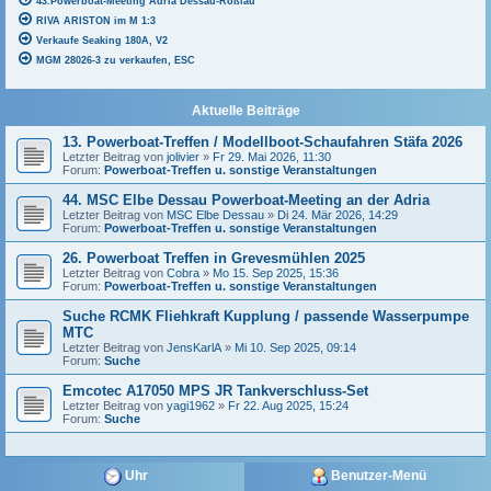
43.Powerboat-Meeting Adria Dessau-Roßlau
RIVA ARISTON im M 1:3
Verkaufe Seaking 180A, V2
MGM 28026-3 zu verkaufen, ESC
Aktuelle Beiträge
13. Powerboat-Treffen / Modellboot-Schaufahren Stäfa 2026
Letzter Beitrag von
jolivier
»
Fr 29. Mai 2026, 11:30
Forum:
Powerboat-Treffen u. sonstige Veranstaltungen
44. MSC Elbe Dessau Powerboat-Meeting an der Adria
Letzter Beitrag von
MSC Elbe Dessau
»
Di 24. Mär 2026, 14:29
Forum:
Powerboat-Treffen u. sonstige Veranstaltungen
26. Powerboat Treffen in Grevesmühlen 2025
Letzter Beitrag von
Cobra
»
Mo 15. Sep 2025, 15:36
Forum:
Powerboat-Treffen u. sonstige Veranstaltungen
Suche RCMK Fliehkraft Kupplung / passende Wasserpumpe
MTC
Letzter Beitrag von
JensKarlA
»
Mi 10. Sep 2025, 09:14
Forum:
Suche
Emcotec A17050 MPS JR Tankverschluss-Set
Letzter Beitrag von
yagi1962
»
Fr 22. Aug 2025, 15:24
Forum:
Suche
Uhr
Benutzer-Menü