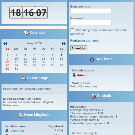
Benutzername:
Passwort:
Mich bei jedem Besuch automatisch
Kalender
anmelden
Registriere dich jetzt!
Aug. 2026
So
Mo
Di
Mi
Do
Fr
Sa
1
2
3
4
5
6
7
8
9
10
11
12
13
14
15
Das Team
16
17
18
19
20
21
22
23
24
25
26
27
28
29
30
31
Administratoren
Admin
Geburtstage
Moderatoren
Keine Moderatoren
Heute hat kein Mitglied Geburtstag
Statistik
In den nächsten 30 Tagen
In diesem Zeitraum hat kein Mitglied
Geburtstag
Insgesamt
Beiträge insgesamt
669
Themen insgesamt
150
Neue Mitglieder
Bekanntmachungen insgesamt:
3
Wichtig insgesamt:
5
Dateianhänge insgesamt:
80
Benutzername
Registriert
11 Aug
JensKarlA
Themen pro Tag:
0