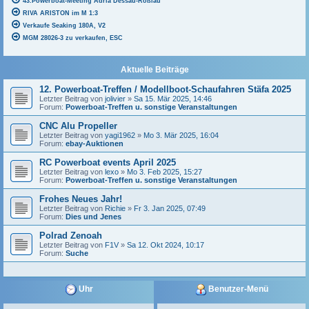
43.Powerboat-Meeting Adria Dessau-Roßlau
RIVA ARISTON im M 1:3
Verkaufe Seaking 180A, V2
MGM 28026-3 zu verkaufen, ESC
Aktuelle Beiträge
12. Powerboat-Treffen / Modellboot-Schaufahren Stäfa 2025
Letzter Beitrag von
jolivier
»
Sa 15. Mär 2025, 14:46
Forum:
Powerboat-Treffen u. sonstige Veranstaltungen
CNC Alu Propeller
Letzter Beitrag von
yagi1962
»
Mo 3. Mär 2025, 16:04
Forum:
ebay-Auktionen
RC Powerboat events April 2025
Letzter Beitrag von
lexo
»
Mo 3. Feb 2025, 15:27
Forum:
Powerboat-Treffen u. sonstige Veranstaltungen
Frohes Neues Jahr!
Letzter Beitrag von
Richie
»
Fr 3. Jan 2025, 07:49
Forum:
Dies und Jenes
Polrad Zenoah
Letzter Beitrag von
F1V
»
Sa 12. Okt 2024, 10:17
Forum:
Suche
Uhr
Benutzer-Menü