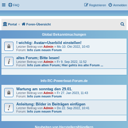
FAQ
Registrieren
Anmelden
S
Portal
Foren-Übersicht
u
Global Bekanntmachungen
c
! wichtig: Avatar=Userbild einstellen!
h
Letzter Beitrag von
Admin
»
Mo 10. Okt 2022, 10:43
Forum:
Info zum neuen Forum
e
altes Forum; Bitte lesen!
Letzter Beitrag von
Admin
»
Fr 9. Sep 2022, 11:52
Forum:
Info zum alten Forum; Hier gehts ins alte Forum ...
Info RC-Powerboat-Forum.de
Wartung am sonntag den 29.01.
Letzter Beitrag von
Admin
»
Fr 27. Jan 2023, 11:43
Forum:
Info zum neuen Forum
Anleitung: Bilder in Beiträgen einfügen
Letzter Beitrag von
Admin
»
Do 22. Sep 2022, 10:41
Forum:
Info zum neuen Forum
Neuheiten von Herstellern/Händlern