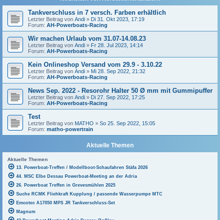
Tankverschluss in 7 versch. Farben erhältlich
Letzter Beitrag von
Andi
»
Di 31. Okt 2023, 17:19
Forum:
AH-Powerboats-Racing
Wir machen Urlaub vom 31.07-14.08.23
Letzter Beitrag von
Andi
»
Fr 28. Jul 2023, 14:14
Forum:
AH-Powerboats-Racing
Kein Onlineshop Versand vom 29.9 - 3.10.22
Letzter Beitrag von
Andi
»
Mi 28. Sep 2022, 21:32
Forum:
AH-Powerboats-Racing
News Sep. 2022 - Resorohr Halter 50 Ø mm mit Gummipuffer
Letzter Beitrag von
Andi
»
Di 27. Sep 2022, 17:25
Forum:
AH-Powerboats-Racing
Test
Letzter Beitrag von
MATHO
»
So 25. Sep 2022, 15:05
Forum:
matho-powertrain
Aktuelle Themen
Aktuelle Themen
13. Powerboat-Treffen / Modellboot-Schaufahren Stäfa 2026
44. MSC Elbe Dessau Powerboat-Meeting an der Adria
26. Powerboat Treffen in Grevesmühlen 2025
Suche RCMK Fliehkraft Kupplung / passende Wasserpumpe MTC
Emcotec A17050 MPS JR Tankverschluss-Set
Magnum