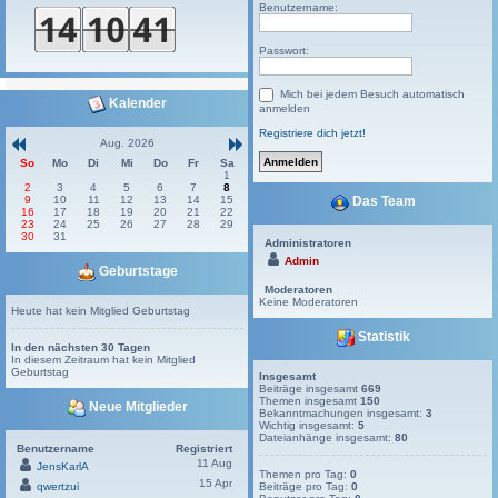
Benutzername:
Passwort:
Mich bei jedem Besuch automatisch
Kalender
anmelden
Registriere dich jetzt!
Aug. 2026
So
Mo
Di
Mi
Do
Fr
Sa
1
2
3
4
5
6
7
8
9
10
11
12
13
14
15
Das Team
16
17
18
19
20
21
22
23
24
25
26
27
28
29
30
31
Administratoren
Admin
Geburtstage
Moderatoren
Keine Moderatoren
Heute hat kein Mitglied Geburtstag
Statistik
In den nächsten 30 Tagen
In diesem Zeitraum hat kein Mitglied
Geburtstag
Insgesamt
Beiträge insgesamt
669
Themen insgesamt
150
Neue Mitglieder
Bekanntmachungen insgesamt:
3
Wichtig insgesamt:
5
Dateianhänge insgesamt:
80
Benutzername
Registriert
11 Aug
JensKarlA
Themen pro Tag:
0
15 Apr
qwertzui
Beiträge pro Tag:
0