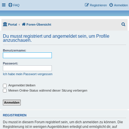
FAQ
Registrieren
Anmelden
S
Portal
Foren-Übersicht
u
Du musst registriert und angemeldet sein, um Profile
c
anzuschauen.
h
Benutzername:
e
Passwort:
Ich habe mein Passwort vergessen
Angemeldet bleiben
Meinen Online-Status während dieser Sitzung verbergen
REGISTRIEREN
Du musst in diesem Forum registriert sein, um dich anmelden zu können. Die
Registrierung ist in wenigen Augenblicken erledigt und ermöglicht dir, auf