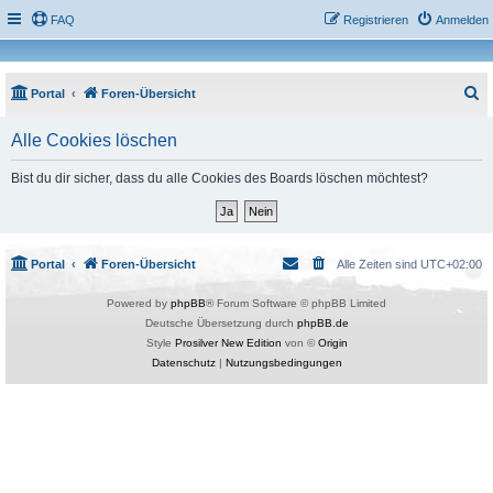
FAQ
Registrieren
Anmelden
S
Portal
Foren-Übersicht
u
Alle Cookies löschen
c
h
Bist du dir sicher, dass du alle Cookies des Boards löschen möchtest?
e
Portal
Foren-Übersicht
Alle Zeiten sind
UTC+02:00
Powered by
phpBB
® Forum Software © phpBB Limited
Deutsche Übersetzung durch
phpBB.de
Style
Prosilver New Edition
von ©
Origin
Datenschutz
|
Nutzungsbedingungen