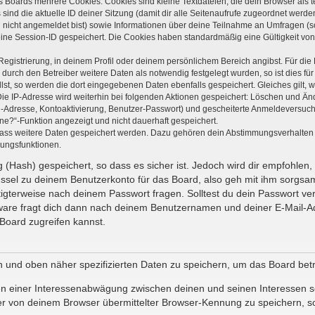
s Boards mehrere Cookies. Cookies sind kleine Textdateien, die dein Browser als
 sind die aktuelle ID deiner Sitzung (damit dir alle Seitenaufrufe zugeordnet werd
u nicht angemeldet bist) sowie Informationen über deine Teilnahme an Umfragen (s
eine Session-ID gespeichert. Die Cookies haben standardmäßig eine Gültigkeit von 
Registrierung, in deinem Profil oder deinem persönlichem Bereich angibst. Für di
rch den Betreiber weitere Daten als notwendig festgelegt wurden, so ist dies für 
llst, so werden die dort eingegebenen Daten ebenfalls gespeichert. Gleiches gilt, 
Die IP-Adresse wird weiterhin bei folgenden Aktionen gespeichert: Löschen und Än
l-Adresse, Kontoaktivierung, Benutzer-Passwort) und gescheiterte Anmeldeversuch
ine?“-Funktion angezeigt und nicht dauerhaft gespeichert.
 dass weitere Daten gespeichert werden. Dazu gehören dein Abstimmungsverhalten
gungsfunktionen.
(Hash) gespeichert, so dass es sicher ist. Jedoch wird dir empfohlen, 
ssel zu deinem Benutzerkonto für das Board, also geh mit ihm sorgsam
htigterweise nach deinem Passwort fragen. Solltest du dein Passwort v
are fragt dich dann nach deinem Benutzernamen und deiner E-Mail-Ad
Board zugreifen kannst.
en und oben näher spezifizierten Daten zu speichern, um das Board bet
en einer Interessenabwägung zwischen deinen und seinen Interessen sow
r von deinem Browser übermittelter Browser-Kennung zu speichern, so