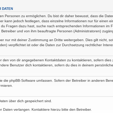
R DATEN
n Personen zu ermöglichen. Du bist dir daher bewusst, dass die Daten d
ber kann jedoch festlegen, dass einzelne Informationen nur für einen ei
n du Fragen dazu hast, suche nach entsprechenden Informationen im Fo
n Betreiber und von ihm beauftragte Personen (Administratoren) zugäng
r nur mit deiner Zustimmung an Dritte weitergeben. Dies gilt nicht, s
n) verpflichtet ist oder die Daten zur Durchsetzung rechtlicher Interes
er den von dir angegebenen Kontaktdaten zu kontaktieren, sofern dies 
andere Benutzer dich kontaktieren, sofern du dies in deinem persönliche
, die die phpBB-Software umfassen. Sofern der Betreiber in anderen Be
ormieren.
 Daten über dich gespeichert sind.
 Daten verlangen. Kontaktiere hierzu bitte den Betreiber.