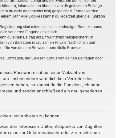
 temporäre Dateien ablegt und die zwischen den einzelnen
en können), Informationen über die von dir gelesenen Beiträge
ofern du nicht angemeldet bist) gespeichert. Ferner werden
einem Jahr. Alle Cookies kannst du jederzeit über die Funktion
e Registrierung sind mindestens ein eindeutiger Benutzername,
dich vor deren Eingabe ersichtlich.
wenn du einen Beitrag als Entwurf zwischenspeicherst. In
dern von Beiträgen (dazu zählen Private Nachrichten und
e. Die von deinem Browser übermittelte Browser-
 bei Umfragen, der Gelesen-Status von deinen Beiträgen oder
dieses Passwort nicht auf einer Vielzahl von
 um. Insbesondere wird dich kein Vertreter des
ergessen haben, so kannst du die Funktion „Ich habe
resse und sendet anschließend ein neu generiertes
reiben und anbieten zu können.
ie den Interessen Dritter, Zeitpunkte von Zugriffen
fern dies zur Gefahrenabwehr oder zur rechtlichen