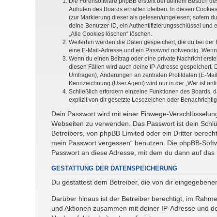
Die Forensoftware phpBB erstellt bei deinem Besuch de
Aufrufen des Boards erhalten bleiben. In diesen Cookies
(zur Markierung dieser als gelesen/ungelesen; sofern d
deine Benutzer-ID, ein Authentifizierungsschlüssel und 
„Alle Cookies löschen“ löschen.
Weiterhin werden die Daten gespeichert, die du bei der 
eine E-Mail-Adresse und ein Passwort notwendig. Wenn du
Wenn du einen Beitrag oder eine private Nachricht erste
diesen Fällen wird auch deine IP-Adresse gespeichert. 
Umfragen), Änderungen an zentralen Profildaten (E-Mai
Kennzeichnung (User Agent) wird nur in der „Wer ist onl
Schließlich erfordern einzelne Funktionen des Boards,
explizit von dir gesetzte Lesezeichen oder Benachrichti
Dein Passwort wird mit einer Einwege-Verschlüsselung 
Webseiten zu verwenden. Das Passwort ist dein Schlü
Betreibers, von phpBB Limited oder ein Dritter berec
mein Passwort vergessen“ benutzen. Die phpBB-Softw
Passwort an diese Adresse, mit dem du dann auf das 
GESTATTUNG DER DATENSPEICHERUNG
Du gestattest dem Betreiber, die von dir eingegeben
Darüber hinaus ist der Betreiber berechtigt, im Rahm
und Aktionen zusammen mit deiner IP-Adresse und de