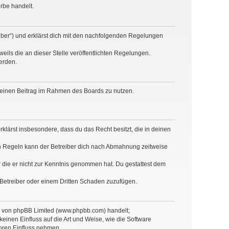
rbe handelt.
eiber“) und erklärst dich mit den nachfolgenden Regelungen
eils die an dieser Stelle veröffentlichten Regelungen.
erden.
, deinen Beitrag im Rahmen des Boards zu nutzen.
erklärst insbesondere, dass du das Recht besitzt, die in deinen
n Regeln kann der Betreiber dich nach Abmahnung zeitweise
er die er nicht zur Kenntnis genommen hat. Du gestattest dem
 Betreiber oder einem Dritten Schaden zuzufügen.
re von phpBB Limited (www.phpbb.com) handelt;
inen Einfluss auf die Art und Weise, wie die Software
oren Einfluss nehmen.