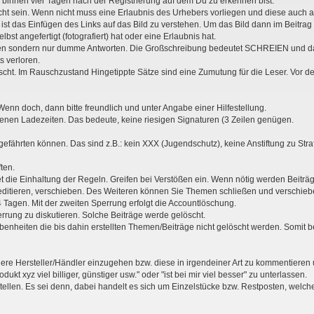
d) binnen vier Tagen nach der Registrierung auf dem Du zu erkennen bist.
recht sein. Wenn nicht muss eine Erlaubnis des Urhebers vorliegen und diese auc
ist das Einfügen des Links auf das Bild zu verstehen. Um das Bild dann im Beitrag 
bst angefertigt (fotografiert) hat oder eine Erlaubnis hat.
gen sondern nur dumme Antworten. Die Großschreibung bedeutet SCHREIEN und das
 verloren.
ht. Im Rauschzustand Hingetippte Sätze sind eine Zumutung für die Leser. Vor d
Wenn doch, dann bitte freundlich und unter Angabe einer Hilfestellung.
nen Ladezeiten. Das bedeute, keine riesigen Signaturen (3 Zeilen genügen.
fährten können. Das sind z.B.: kein XXX (Jugendschutz), keine Anstiftung zu Straf
ten.
die Einhaltung der Regeln. Greifen bei Verstößen ein. Wenn nötig werden Beiträge
editieren, verschieben. Des Weiteren können Sie Themen schließen und verschieb
Tagen. Mit der zweiten Sperrung erfolgt die Accountlöschung.
errung zu diskutieren. Solche Beiträge werde gelöscht.
nheiten die bis dahin erstellten Themen/Beiträge nicht gelöscht werden. Somit 
ere Hersteller/Händler einzugehen bzw. diese in irgendeiner Art zu kommentieren
kt xyz viel billiger, günstiger usw." oder "ist bei mir viel besser" zu unterlassen.
ustellen. Es sei denn, dabei handelt es sich um Einzelstücke bzw. Restposten, welc