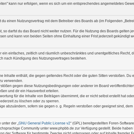
heiten" kann nur erfolgen, wenn es sich um ein entsprechendes angemeldetes Gewe
eßt du einen Nutzungsvertrag mit dem Betreiber des Boards ab (im Folgenden „Betr
 so darfst du das Board nicht weiter nutzen. Für die Nutzung des Boards gelten jew
sen und kann von beiden Seiten ohne Einhaltung einer Frist jederzeit gekündigt w
ber ein einfaches, zeitlich und räumlich unbeschränktes und unentgeltliches Recht
auch nach Kündigung des Nutzungsvertrages bestehen.
ine Inhalte enthält, die gegen geltendes Recht oder die guten Sitten verstoßen. Du 
 zu verwenden.
erstößen gegen diese Nutzungsbedingungen oder anderer im Board veröffentlichte
ßen und dir ein Hausverbot erteilen.
ortung für die Inhalte von Beiträgen übernimmt, die er nicht selbst erstellt hat od
jederzeit zu löschen oder zu sperren.
räge abzuändern, sofern sie gegen o. g. Regeln verstoßen oder geeignet sind, dem
 unter der „
GNU General Public License v2
“ (GPL) bereitgestellten Foren-Softwa
chsprachige Community unter www.phpbb.de zur Verfügung gestellt. Beide haben ke
g der Software für bestimmte Zwecke nicht untersagen oder auf Inhalte fremder F