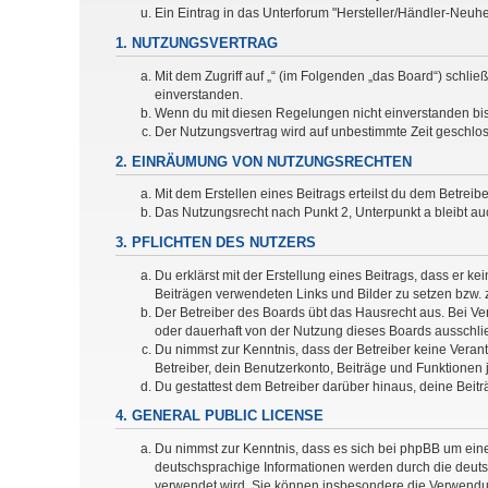
Ein Eintrag in das Unterforum "Hersteller/Händler-Neu
1. NUTZUNGSVERTRAG
Mit dem Zugriff auf „“ (im Folgenden „das Board“) schli
einverstanden.
Wenn du mit diesen Regelungen nicht einverstanden bist,
Der Nutzungsvertrag wird auf unbestimmte Zeit geschlos
2. EINRÄUMUNG VON NUTZUNGSRECHTEN
Mit dem Erstellen eines Beitrags erteilst du dem Betrei
Das Nutzungsrecht nach Punkt 2, Unterpunkt a bleibt 
3. PFLICHTEN DES NUTZERS
Du erklärst mit der Erstellung eines Beitrags, dass er ke
Beiträgen verwendeten Links und Bilder zu setzen bzw.
Der Betreiber des Boards übt das Hausrecht aus. Bei V
oder dauerhaft von der Nutzung dieses Boards ausschlie
Du nimmst zur Kenntnis, dass der Betreiber keine Verantw
Betreiber, dein Benutzerkonto, Beiträge und Funktionen 
Du gestattest dem Betreiber darüber hinaus, deine Beit
4. GENERAL PUBLIC LICENSE
Du nimmst zur Kenntnis, dass es sich bei phpBB um eine
deutschsprachige Informationen werden durch die deuts
verwendet wird. Sie können insbesondere die Verwendun