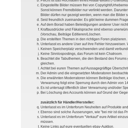
Pflicht ist das Hochladen eines Avatar-Bildes (=Userbil
Eingestellte Bilder müssen frei von Copyright/Urheber
Sonst können Fremdbilder nur verlinkt werden. Darunter 
Bilder dürfen nur gezeigt werden, wenn man die Bilder sel
Seid freundlich zueinander. Es gibt keine dummen Fra
Auf dem Borad haben Beleidigungen anderer User nichts
Kraftausdrücke und Fäkalsprache sind ebenso unerwünsc
(Vorschau, Beiträge Editieren/Löschen.
Die erstellten Themen in den richtigen Foren platzieren.
Unterlasst es andere User auf ihre Fehler hinzuweisen. 
Keinen Speicherplatz verschwenden und damit verbunde
Keine Sinnlospostings, das Forum ist kein Chatroom.
Beachtet die Tabuthemen, die den Bestand des Forums ge
gleichen.
Achtet bei euren Themen auf Aussagegräftige Überschrif
Der Admin und die eingesetzten Moderatoren beobachtet 
Die erwähnten Moderratoren können Beiträge löschen, 
Verwarnung folgt eine Sperrung durch den Admin von 14 
Es ist untersagt öffentlich über Verwarnung und/oder Sp
Bei Löschung des Accounts können auf Grund der Gegebe
zusätzlich für Händler/Hersteller:
Unterlasst es im Unterforum Neuheiten auf Produkte and
Ebenso sind solche Äusserungen, wie "bei mir ist das Produ
Unterlasst es im Unterforum "Verkauf" eure Artikel einz
müssen.
Keine Links auf eure eventuellen ebay-Auktion.