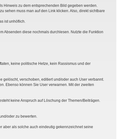
h als Hinweis zu dem entsprechenden Bild gegeben werden.
zu sehen muss man auf den Link klicken. Also, direkt sichtbare
 ist unhöflich.
em Absenden diese nochmals durchlesen. Nutzte die Funktion
taten, keine politische Hetze, kein Rassismus und der
 gelöscht, verschoben, editiert und/oder auch User verbannt.
en. Ebenso können Sie User verwarnen. Mit der zweiten
besteht keine Anspruch auf Löschung der Themen/Beiträgen.
 und/oder zu bewerten.
her aber als solche auch eindeutig gekennzeichnet seine