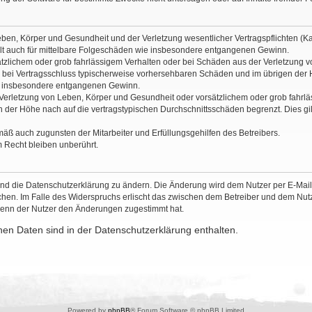
ben, Körper und Gesundheit und der Verletzung wesentlicher Vertragspflichten (Kard
gilt auch für mittelbare Folgeschäden wie insbesondere entgangenen Gewinn.
ätzlichem oder grob fahrlässigem Verhalten oder bei Schäden aus der Verletzung 
 die bei Vertragsschluss typischerweise vorhersehbaren Schäden und im übrigen de
wie insbesondere entgangenen Gewinn.
erletzung von Leben, Körper und Gesundheit oder vorsätzlichem oder grob fahrläs
der Höhe nach auf die vertragstypischen Durchschnittsschäden begrenzt. Dies gi
mäß auch zugunsten der Mitarbeiter und Erfüllungsgehilfen des Betreibers.
 Recht bleiben unberührt.
und die Datenschutzerklärung zu ändern. Die Änderung wird dem Nutzer per E-Mail m
chen. Im Falle des Widerspruchs erlischt das zwischen dem Betreiber und dem Nutze
wenn der Nutzer den Änderungen zugestimmt hat.
en Daten sind in der Datenschutzerklärung enthalten.
Powered by
phpBB
® Forum Software © phpBB Limited