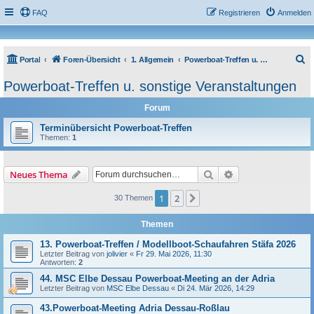
FAQ
Registrieren
Anmelden
S
Portal
Foren-Übersicht
1. Allgemein
Powerboat-Treffen u. sonstige Veranstaltungen
u
Powerboat-Treffen u. sonstige Veranstaltungen
c
Forum
h
e
Terminübersicht Powerboat-Treffen
Themen:
1
Suche
Erweiterte Suche
Neues Thema
1
2
Nächste
30 Themen
Themen
13. Powerboat-Treffen / Modellboot-Schaufahren Stäfa 2026
Letzter Beitrag von
jolivier
«
Fr 29. Mai 2026, 11:30
Antworten:
2
44. MSC Elbe Dessau Powerboat-Meeting an der Adria
Letzter Beitrag von
MSC Elbe Dessau
«
Di 24. Mär 2026, 14:29
43.Powerboat-Meeting Adria Dessau-Roßlau