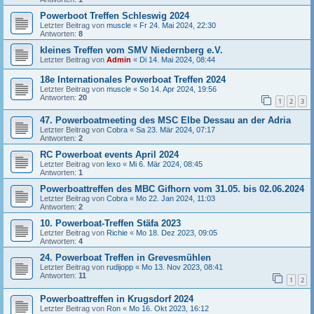
Powerboot Treffen Schleswig 2024
Letzter Beitrag von
muscle
«
Fr 24. Mai 2024, 22:30
Antworten:
8
kleines Treffen vom SMV Niedernberg e.V.
Letzter Beitrag von
Admin
«
Di 14. Mai 2024, 08:44
18e Internationales Powerboat Treffen 2024
Letzter Beitrag von
muscle
«
So 14. Apr 2024, 19:56
Antworten:
20
1
2
3
47. Powerboatmeeting des MSC Elbe Dessau an der Adria
Letzter Beitrag von
Cobra
«
Sa 23. Mär 2024, 07:17
Antworten:
2
RC Powerboat events April 2024
Letzter Beitrag von
lexo
«
Mi 6. Mär 2024, 08:45
Antworten:
1
Powerboattreffen des MBC Gifhorn vom 31.05. bis 02.06.2024
Letzter Beitrag von
Cobra
«
Mo 22. Jan 2024, 11:03
Antworten:
2
10. Powerboat-Treffen Stäfa 2023
Letzter Beitrag von
Richie
«
Mo 18. Dez 2023, 09:05
Antworten:
4
24. Powerboat Treffen in Grevesmühlen
Letzter Beitrag von
rudijopp
«
Mo 13. Nov 2023, 08:41
Antworten:
11
1
2
Powerboattreffen in Krugsdorf 2024
Letzter Beitrag von
Ron
«
Mo 16. Okt 2023, 16:12