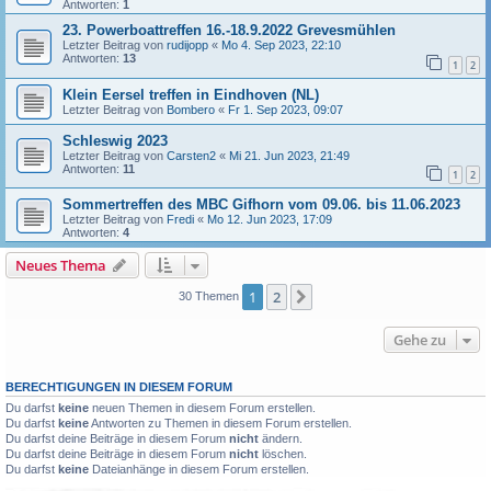
Antworten:
1
23. Powerboattreffen 16.-18.9.2022 Grevesmühlen
Letzter Beitrag von
rudijopp
«
Mo 4. Sep 2023, 22:10
Antworten:
13
1
2
Klein Eersel treffen in Eindhoven (NL)
Letzter Beitrag von
Bombero
«
Fr 1. Sep 2023, 09:07
Schleswig 2023
Letzter Beitrag von
Carsten2
«
Mi 21. Jun 2023, 21:49
Antworten:
11
1
2
Sommertreffen des MBC Gifhorn vom 09.06. bis 11.06.2023
Letzter Beitrag von
Fredi
«
Mo 12. Jun 2023, 17:09
Antworten:
4
Neues Thema
1
2
Nächste
30 Themen
Gehe zu
BERECHTIGUNGEN IN DIESEM FORUM
Du darfst
keine
neuen Themen in diesem Forum erstellen.
Du darfst
keine
Antworten zu Themen in diesem Forum erstellen.
Du darfst deine Beiträge in diesem Forum
nicht
ändern.
Du darfst deine Beiträge in diesem Forum
nicht
löschen.
Du darfst
keine
Dateianhänge in diesem Forum erstellen.