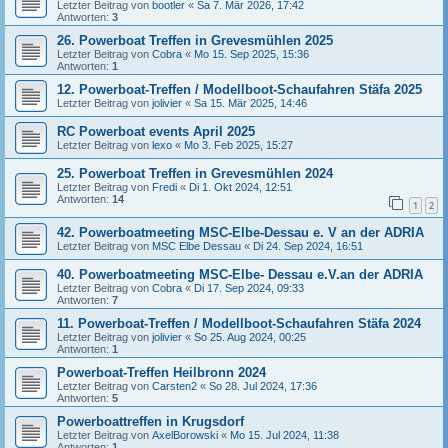
Letzter Beitrag von
bootler
«
Sa 7. Mär 2026, 17:42
Antworten:
3
26. Powerboat Treffen in Grevesmühlen 2025
Letzter Beitrag von
Cobra
«
Mo 15. Sep 2025, 15:36
Antworten:
1
12. Powerboat-Treffen / Modellboot-Schaufahren Stäfa 2025
Letzter Beitrag von
jolivier
«
Sa 15. Mär 2025, 14:46
RC Powerboat events April 2025
Letzter Beitrag von
lexo
«
Mo 3. Feb 2025, 15:27
25. Powerboat Treffen in Grevesmühlen 2024
Letzter Beitrag von
Fredi
«
Di 1. Okt 2024, 12:51
Antworten:
14
1
2
42. Powerboatmeeting MSC-Elbe-Dessau e. V an der ADRIA
Letzter Beitrag von
MSC Elbe Dessau
«
Di 24. Sep 2024, 16:51
40. Powerboatmeeting MSC-Elbe- Dessau e.V.an der ADRIA
Letzter Beitrag von
Cobra
«
Di 17. Sep 2024, 09:33
Antworten:
7
11. Powerboat-Treffen / Modellboot-Schaufahren Stäfa 2024
Letzter Beitrag von
jolivier
«
So 25. Aug 2024, 00:25
Antworten:
1
Powerboat-Treffen Heilbronn 2024
Letzter Beitrag von
Carsten2
«
So 28. Jul 2024, 17:36
Antworten:
5
Powerboattreffen in Krugsdorf
Letzter Beitrag von
AxelBorowski
«
Mo 15. Jul 2024, 11:38
Antworten:
1