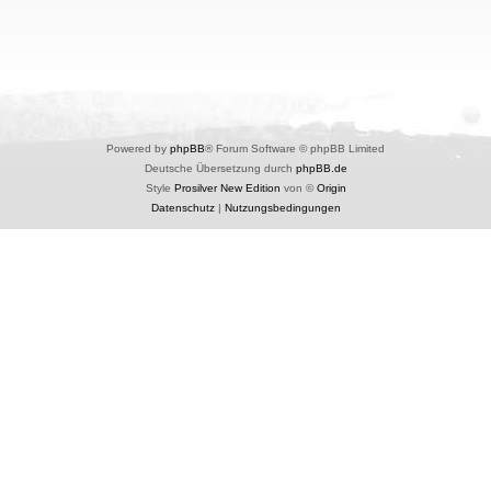
Powered by
phpBB
® Forum Software © phpBB Limited
Deutsche Übersetzung durch
phpBB.de
Style
Prosilver New Edition
von ©
Origin
Datenschutz
|
Nutzungsbedingungen