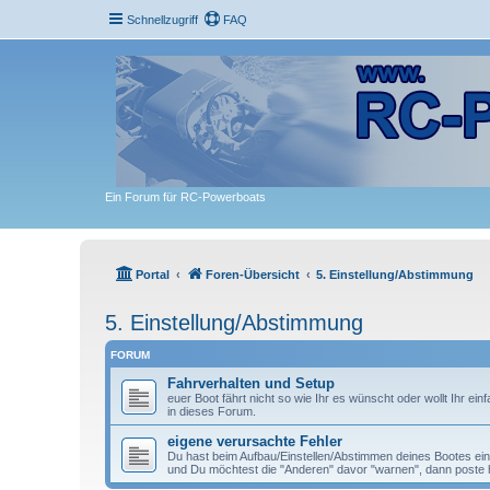
Schnellzugriff
FAQ
Ein Forum für RC-Powerboats
Portal
Foren-Übersicht
5. Einstellung/Abstimmung
5. Einstellung/Abstimmung
FORUM
Fahrverhalten und Setup
euer Boot fährt nicht so wie Ihr es wünscht oder wollt Ihr ei
in dieses Forum.
eigene verursachte Fehler
Du hast beim Aufbau/Einstellen/Abstimmen deines Bootes ein
und Du möchtest die "Anderen" davor "warnen", dann poste h