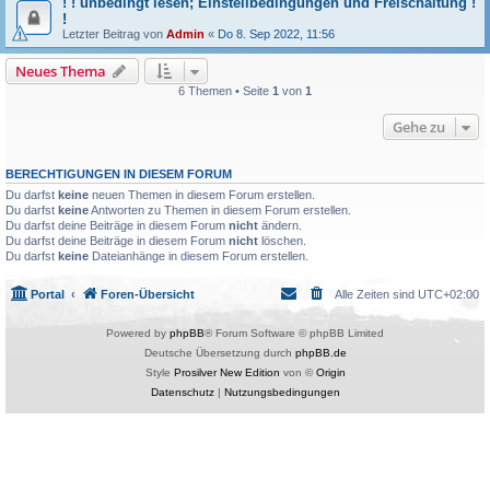
! ! unbedingt lesen; Einstellbedingungen und Freischaltung !
!
Letzter Beitrag von
Admin
«
Do 8. Sep 2022, 11:56
Neues Thema
6 Themen • Seite
1
von
1
Gehe zu
BERECHTIGUNGEN IN DIESEM FORUM
Du darfst
keine
neuen Themen in diesem Forum erstellen.
Du darfst
keine
Antworten zu Themen in diesem Forum erstellen.
Du darfst deine Beiträge in diesem Forum
nicht
ändern.
Du darfst deine Beiträge in diesem Forum
nicht
löschen.
Du darfst
keine
Dateianhänge in diesem Forum erstellen.
Portal
Foren-Übersicht
Alle Zeiten sind
UTC+02:00
Powered by
phpBB
® Forum Software © phpBB Limited
Deutsche Übersetzung durch
phpBB.de
Style
Prosilver New Edition
von ©
Origin
Datenschutz
|
Nutzungsbedingungen