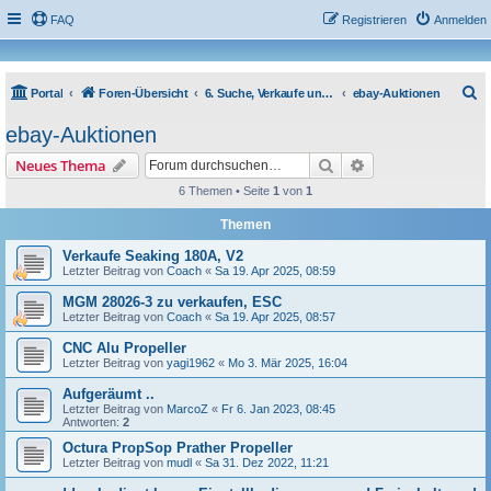
FAQ
Registrieren
Anmelden
S
Portal
Foren-Übersicht
6. Suche, Verkaufe und Tausche
ebay-Auktionen
u
ebay-Auktionen
c
Suche
Erweiterte Suche
Neues Thema
h
6 Themen • Seite
1
von
1
e
Themen
Verkaufe Seaking 180A, V2
Letzter Beitrag von
Coach
«
Sa 19. Apr 2025, 08:59
MGM 28026-3 zu verkaufen, ESC
Letzter Beitrag von
Coach
«
Sa 19. Apr 2025, 08:57
CNC Alu Propeller
Letzter Beitrag von
yagi1962
«
Mo 3. Mär 2025, 16:04
Aufgeräumt ..
Letzter Beitrag von
MarcoZ
«
Fr 6. Jan 2023, 08:45
Antworten:
2
Octura PropSop Prather Propeller
Letzter Beitrag von
mudl
«
Sa 31. Dez 2022, 11:21