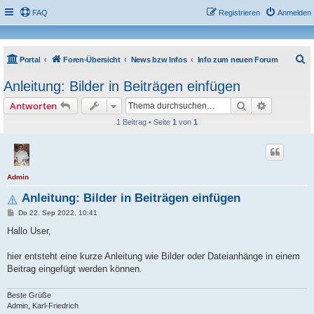
FAQ
Registrieren
Anmelden
S
Portal
Foren-Übersicht
News bzw Infos
Info zum neuen Forum
u
Anleitung: Bilder in Beiträgen einfügen
c
Suche
Erweiterte
Antworten
h
1 Beitrag • Seite
1
von
1
e
Admin
Anleitung: Bilder in Beiträgen einfügen
B
Do 22. Sep 2022, 10:41
e
i
Hallo User,
t
r
a
hier entsteht eine kurze Anleitung wie Bilder oder Dateianhänge in einem
g
Beitrag eingefügt werden können.
Beste Grüße
Admin, Karl-Friedrich