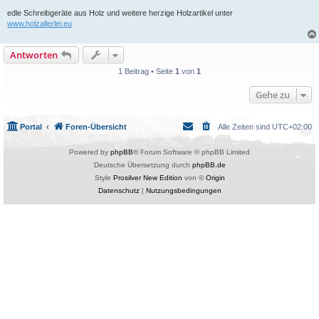
edle Schreibgeräte aus Holz und weitere herzige Holzartikel unter
www.holzallerlei.eu
Antworten
1 Beitrag • Seite
1
von
1
Gehe zu
Portal
Foren-Übersicht
Alle Zeiten sind
UTC+02:00
Powered by
phpBB
® Forum Software © phpBB Limited
Deutsche Übersetzung durch
phpBB.de
Style
Prosilver New Edition
von ©
Origin
Datenschutz
|
Nutzungsbedingungen