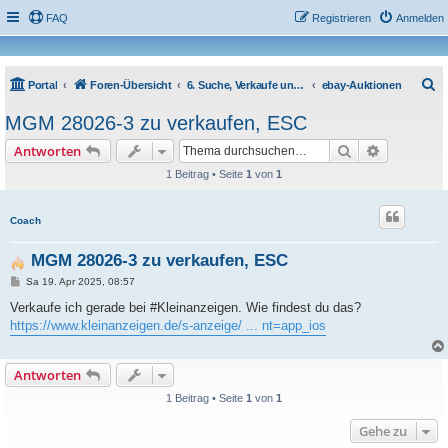
FAQ
Registrieren
Anmelden
S
Portal
Foren-Übersicht
6. Suche, Verkaufe und Tausche
ebay-Auktionen
u
MGM 28026-3 zu verkaufen, ESC
c
Suche
Erweiterte
Antworten
h
1 Beitrag • Seite
1
von
1
e
Coach
MGM 28026-3 zu verkaufen, ESC
B
Sa 19. Apr 2025, 08:57
e
i
Verkaufe ich gerade bei #Kleinanzeigen. Wie findest du das?
t
https://www.kleinanzeigen.de/s-anzeige/ ... nt=app_ios
r
a
g
Antworten
1 Beitrag • Seite
1
von
1
Gehe zu