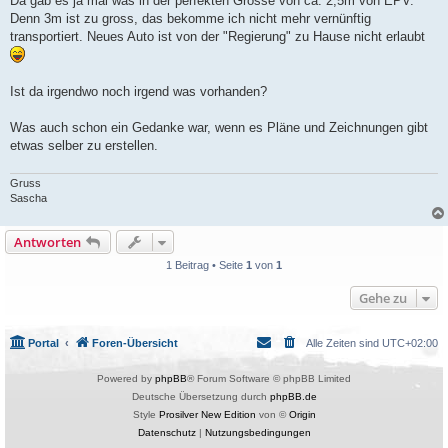
Da gab es ja mal was in der perfekten Grösse von ca. 2,5m von EPV.
Denn 3m ist zu gross, das bekomme ich nicht mehr vernünftig
transportiert. Neues Auto ist von der "Regierung" zu Hause nicht erlaubt
Ist da irgendwo noch irgend was vorhanden?
Was auch schon ein Gedanke war, wenn es Pläne und Zeichnungen gibt
etwas selber zu erstellen.
Gruss
Sascha
Antworten
1 Beitrag • Seite
1
von
1
Gehe zu
Portal
Foren-Übersicht
Alle Zeiten sind
UTC+02:00
Powered by
phpBB
® Forum Software © phpBB Limited
Deutsche Übersetzung durch
phpBB.de
Style
Prosilver New Edition
von ©
Origin
Datenschutz
|
Nutzungsbedingungen