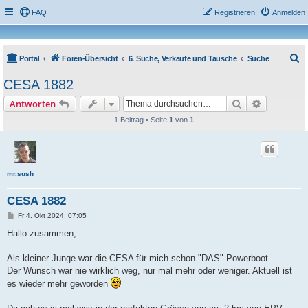
FAQ
Registrieren
Anmelden
S
Portal
Foren-Übersicht
6. Suche, Verkaufe und Tausche
Suche
u
CESA 1882
c
Suche
Erweiterte
Antworten
h
1 Beitrag • Seite
1
von
1
e
mr.sush
CESA 1882
B
Fr 4. Okt 2024, 07:05
e
i
Hallo zusammen,
t
r
a
Als kleiner Junge war die CESA für mich schon "DAS" Powerboot.
g
Der Wunsch war nie wirklich weg, nur mal mehr oder weniger. Aktuell ist
es wieder mehr geworden